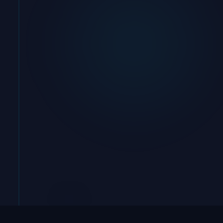
הבנה
״
נכנסים לראש שלכם
״
אפיון
״
מציירים את המערכת
״